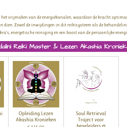
ij het vrijmaken van de energiekanalen, waardoor de kracht optim
van dien. Zowel de inwijdingen in dit reikisysteem als de behandeli
ra’s, energetische reiniging en een boost van de persoonlijke energie
dalini Reiki Master & Lezen Akashia Kroniek
ni
Opleiding Lezen
Soul Retrieval
Akashia Kronieken
Traject voor
begeleiders &