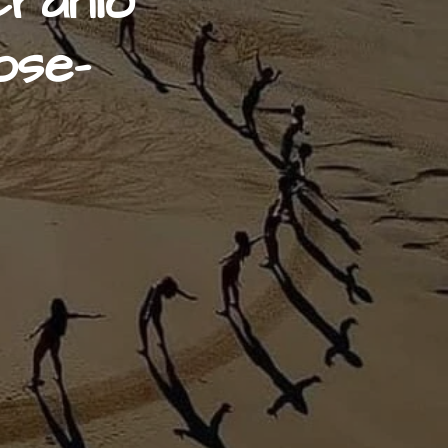
ranio
ose-