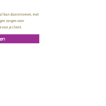
aal kan doorstromen, met
ngen zorgen voor
 van je client.
en