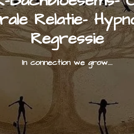
-Bachbloesems- C
rale Relatie- Hypn
Regressie
In connection we grow....