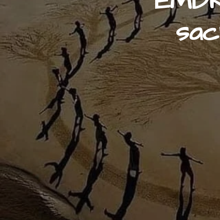
EMDR
sac