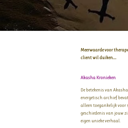
Meerwaarde voor therapeu
client wil duiken….
Akasha Kronieken
De betekenis van Akasha
energetisch archief bev
alleen toegankelijk voor 
geschiedenis van jouw zie
eigen unieke verhaal.