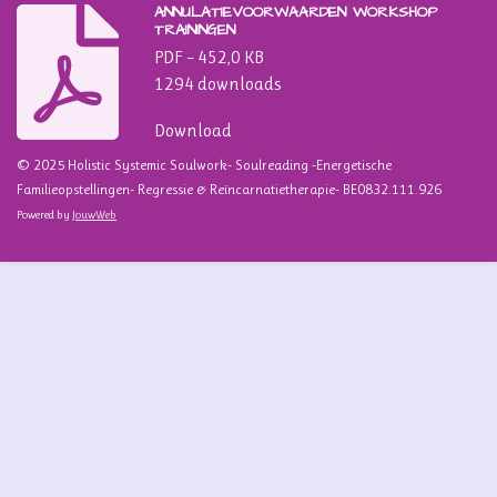
ANNULATIEVOORWAARDEN WORKSHOP
TRAININGEN
PDF – 452,0 KB
1294 downloads
Download
© 2025 Holistic Systemic Soulwork- Soulreading -Energetische
Familieopstellingen- Regressie & Reïncarnatietherapie- BE0832.111.926
Powered by
JouwWeb