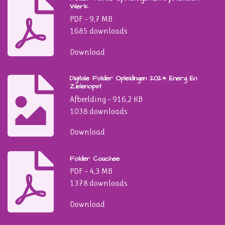
e
t
Werk
b
s
PDF – 9,7 MB
o
A
1685 downloads
o
p
k
p
Download
Digitale Folder Opleidingen 2024 Energ En
Zielenopst
Afbeelding – 916,2 KB
1038 downloads
Download
Folder Coachee
PDF – 4,3 MB
1378 downloads
Download