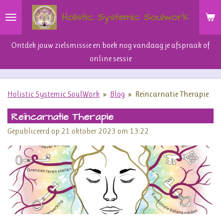
Ga
Holistic Systemic Soulwork
direct
naar
Ontdek jouw zielsmissie en boek nog vandaag je afspraak of
de
online sessie
hoofdinhoud
Holistic Systemic SoulWork
»
Blog
»
Reïncarnatie Therapie
Reïncarnatie Therapie
Gepubliceerd op 21 oktober 2023 om 13:22