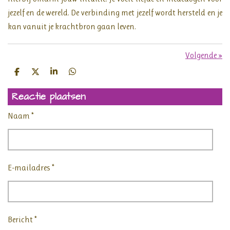
jezelf en de wereld. De verbinding met jezelf wordt hersteld en je
kan vanuit je krachtbron gaan leven.
Volgende
»
D
D
S
D
e
e
h
e
l
e
a
l
Reactie plaatsen
e
l
r
e
n
e
n
Naam *
E-mailadres *
Bericht *