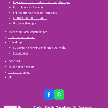
Regressie -Reïncarnatie- Rebirthing Therapie
e
e
e
e
1
Bachbloemsem Remedie
n
n
n
n
3
EFT (Emotional Freedom Tecniques)
6
CRANIO SACRALE RELAXTIE
3
Hypnose therapie
6
3
Workshop Familieopstellingen
6
Online sessie boeken
3
Opleidingen
6
Systemische Vormingen binnen werkveld
3
Inwijdingen
6
CONTACT
3
EquiShama Retreats
6
Paard als spiegel
s
Blog
t
e
r
r
F
W
a
h
e
c
a
n
Folder Familie Opstellingen En Systemisch